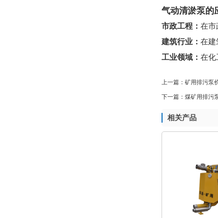
气动清淤泵的
市政工程：
在市
建筑行业：
在建
工业领域：
在化
上一篇：
矿用排污泵
下一篇：
煤矿用排污
相关产品