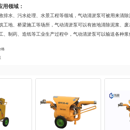
应用领域：
政排水、污水处理、水景工程等领域，气动清淤泵可被用来清除
筑工地、桥梁施工等场所，气动清淤泵可以有效地清除泥浆、废
工、制药、造纸等工业生产过程中，气动清淤泵可以输送各种浆
价格
泵