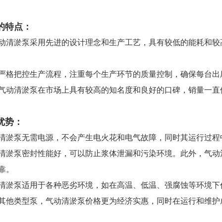
的特点：
动清淤泵采用先进的设计理念和生产工艺，具有较低的能耗和较
严格把控生产流程，注重每个生产环节的质量控制，确保每台出
气动清淤泵在市场上具有较高的知名度和良好的口碑，销量一直
优势：
清淤泵无需电源，不会产生电火花和电气故障，同时其运行过程
清淤泵密封性能好，可以防止浆体泄漏和污染环境。此外，气动
靠。
清淤泵适用于各种恶劣环境，如在高温、低温、强腐蚀等环境下
其他类型泵，气动清淤泵价格更为经济实惠，同时在运行和维护