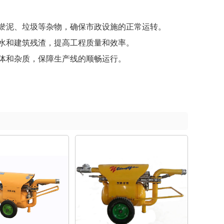
淤泥、垃圾等杂物，确保市政设施的正常运转。
水和建筑残渣，提高工程质量和效率。
体和杂质，保障生产线的顺畅运行。