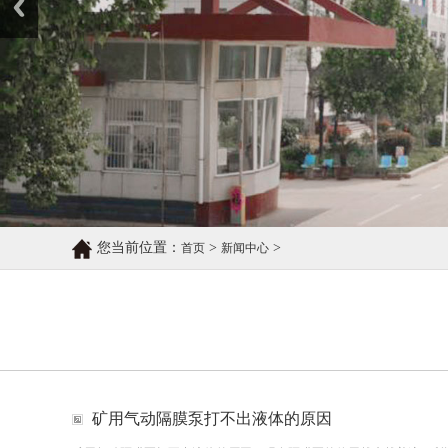
您当前位置：
>
>
首页
新闻中心
矿用气动隔膜泵打不出液体的原因