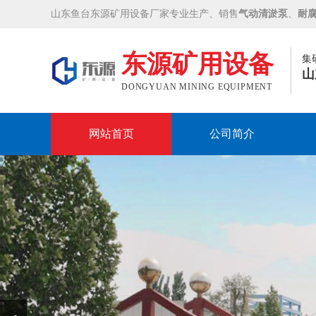
山东鱼台东源矿用设备厂家专业生产、销售
气动清淤泵
、
耐
东源矿用设备
集
山
DONGYUAN MINING EQUIPMENT
网站首页
公司简介
Prev