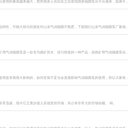
使用的量就越来越大，然而很多人买回去之后发现很多隔膜泵出不出液体，如果不..
特性，可能大部分的朋友对山东气动隔膜不熟悉，下面我们山东气动隔膜泵厂家就..
用气动隔膜泵是一款专为煤矿排水、排污研发的一种产品，虽然矿用气动隔膜泵在..
用是有着很大影响的，如何安装不妥当会直接影响气动隔膜泵的使用，所以大家有..
常迅速，现今它正逐步侵入其他泵的市场，并占有非常大的市场份额。 例...