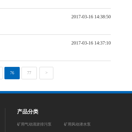
.
2017-03-16 14:38:50
2017-03-16 14:37:10
.
76
77
>
产品分类
矿用气动清淤排污泵
矿用风动潜水泵