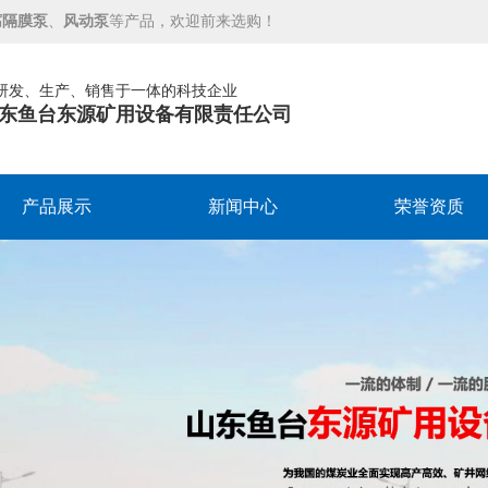
腐隔膜泵
、
风动泵
等产品，欢迎前来选购！
研发、生产、销售于一体的科技企业
东鱼台东源矿用设备有限责任公司
产品展示
新闻中心
荣誉资质