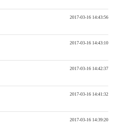
.
2017-03-16 14:43:56
.
2017-03-16 14:43:10
.
2017-03-16 14:42:37
.
2017-03-16 14:41:32
2017-03-16 14:39:20