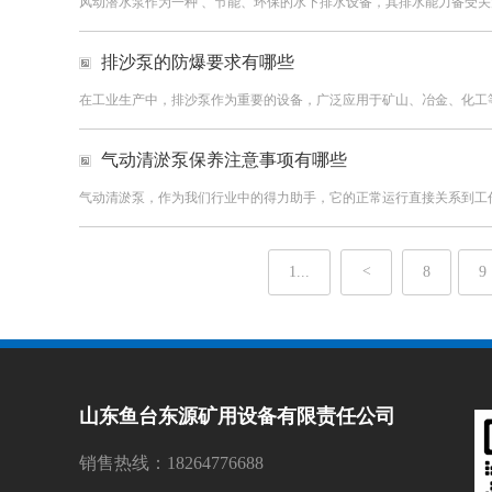
风动潜水泵作为一种 、节能、环保的水下排水设备，其排水能力备受关
排沙泵的防爆要求有哪些
在工业生产中，排沙泵作为重要的设备，广泛应用于矿山、冶金、化工等
气动清淤泵保养注意事项有哪些
气动清淤泵，作为我们行业中的得力助手，它的正常运行直接关系到工作
1...
<
8
9
山东鱼台东源矿用设备有限责任公司
销售热线：18264776688