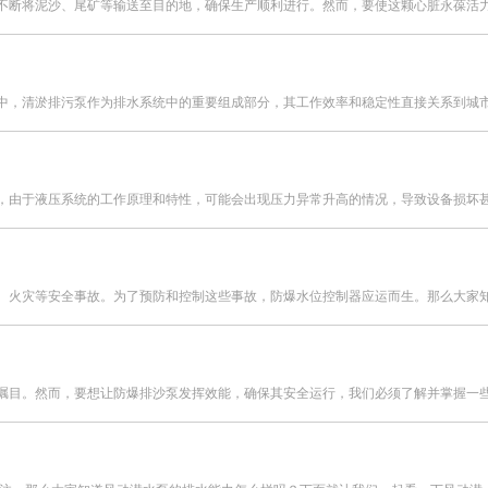
断将泥沙、尾矿等输送至目的地，确保生产顺利进行。然而，要使这颗心脏永葆活力，
，清淤排污泵作为排水系统中的重要组成部分，其工作效率和稳定性直接关系到城市排
由于液压系统的工作原理和特性，可能会出现压力异常升高的情况，导致设备损坏甚至
火灾等安全事故。为了预防和控制这些事故，防爆水位控制器应运而生。那么大家知道
目。然而，要想让防爆排沙泵发挥效能，确保其安全运行，我们必须了解并掌握一些基